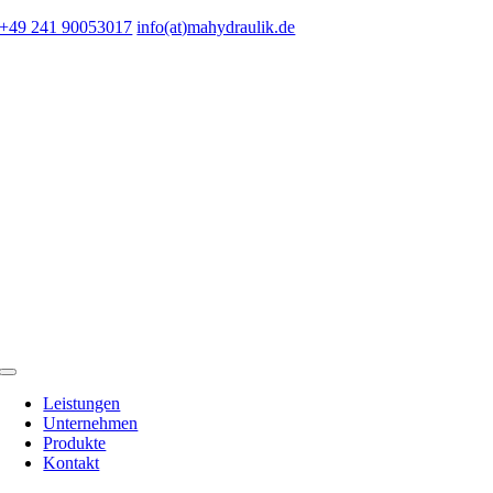
Zum
+49 241 90053017
info(at)mahydraulik.de
Inhalt
springen
Toggle
Navigation
Leistungen
Unternehmen
Produkte
Kontakt