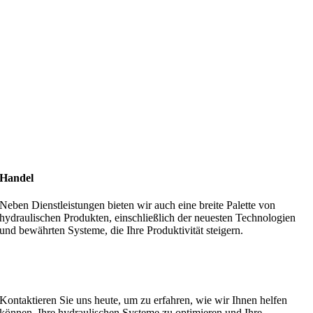
Handel
Neben Dienstleistungen bieten wir auch eine breite Palette von
hydraulischen Produkten, einschließlich der neuesten Technologien
und bewährten Systeme, die Ihre Produktivität steigern.
MA Hydraulik steht für Qualität, Zuverlässigkeit und
Kundenzufriedenheit.
Kontaktieren Sie uns heute, um zu erfahren, wie wir Ihnen helfen
können, Ihre hydraulischen Systeme zu optimieren und Ihre