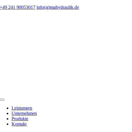
Zum
+49 241 90053017
info(at)mahydraulik.de
Inhalt
springen
Toggle
Navigation
Leistungen
Unternehmen
Produkte
Kontakt