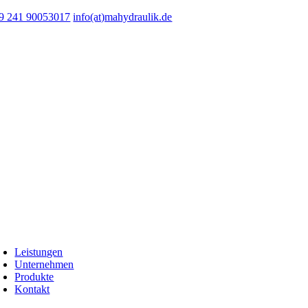
Zum
9 241 90053017
info(at)mahydraulik.de
Inhalt
springen
oggle
avigation
Leistungen
Unternehmen
Produkte
Kontakt