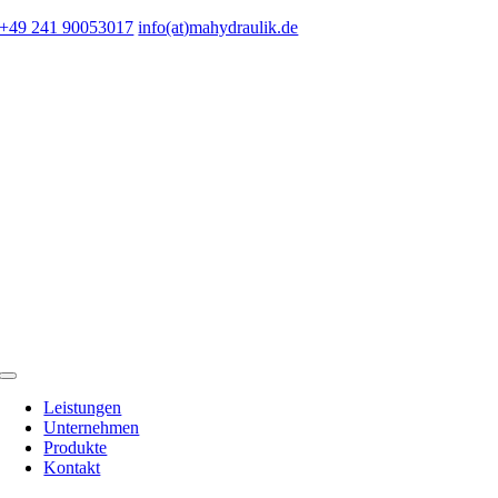
Zum
+49 241 90053017
info(at)mahydraulik.de
Inhalt
springen
Toggle
Navigation
Leistungen
Unternehmen
Produkte
Kontakt