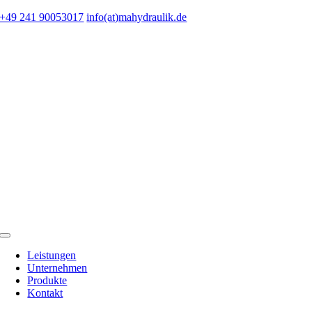
Zum
+49 241 90053017
info(at)mahydraulik.de
Inhalt
springen
Toggle
Navigation
Leistungen
Unternehmen
Produkte
Kontakt