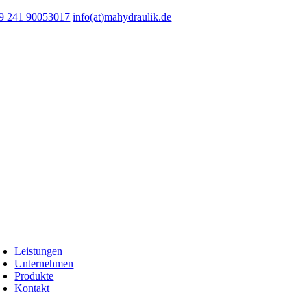
Zum
9 241 90053017
info(at)mahydraulik.de
Inhalt
springen
oggle
avigation
Leistungen
Unternehmen
Produkte
Kontakt